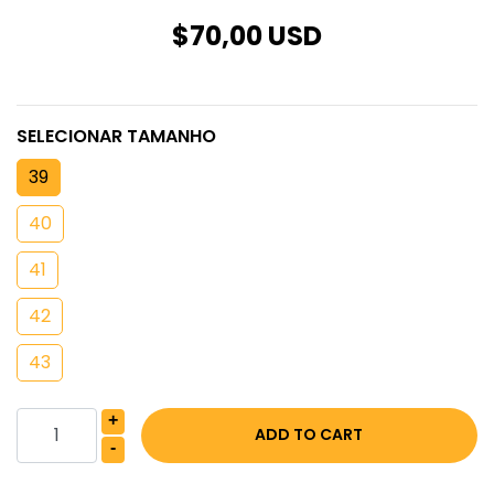
$70,00 USD
SELECIONAR TAMANHO
39
40
41
42
43
+
-